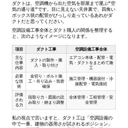
ダクトは、空調機から出た空気を部屋まで運ぶ“空
気の通り道”です。目に見えない天井裏で、四角い
ボックス状の配管がびっしり走っているあれがダ
クトだと思ってください。
空調設備工事全体とダクト職人の関係を整理する
と、次のようなイメージになります。
項目
ダクト工事
空調設備工事全体
主な
エアコン本体・配管・電
ダクトの製作・搬
仕事
気・ダクトをまとめて施
入・取り付け
内容
工
必要
金切り・ボルト施
施工管理・機器据付・冷
な技
工・吊り込み・気密
媒配管・電気接続
術
確保
評価
段取り力・図面の読
全体管理・工程管理・安
され
み取り・納まり調整
全管理
る力
私の視点で言いますと、ダクト工は「空調設備の
中で一番、建物の器用さが試されるポジション」