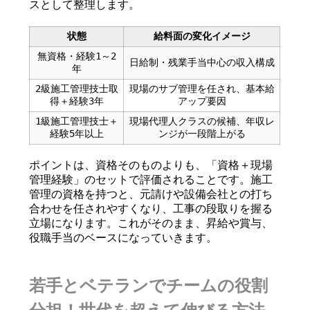
スとして整理します。
状態
給料面の変化イメージ
無資格・経験1～2
日給制・残業手当中心の収入構成
年
2級施工管理技士取
現場のサブ管理を任され、基本給
得＋経験3年
アップ要因
1級施工管理技士＋
現場代理人クラスの候補、年収レ
経験5年以上
ンジが一段階上がる
ポイントは、資格そのものよりも、「資格＋現場
管理経験」のセットで評価されることです。施工
管理の資格を持つと、元請けや設備会社との打ち
合わせを任されやすくなり、工事の段取りを握る
立場になります。これがそのまま、昇給や賞与、
役職手当のベースになっていきます。
若手とベテランでチームの役割