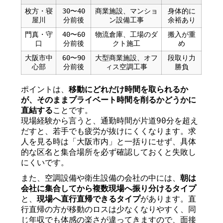
枚方・寝
30〜40
商業施設、マンショ
身体的に
屋川
分前後
ン設備工事
余裕あり
門真・守
40〜60
物流倉庫、工場のダ
搬入が重
口
分前後
クト施工
め
大阪市中
60〜90
大型商業施設、オフ
段取り力
心部
分前後
ィス空調工事
勝負
ポイントは、
移動にどれだけ時間を取られるか
が、そのままプライベート時間を削るかどうかに
直結する
ことです。
現場経験から言うと、通勤時間が片道90分を超え
だすと、若手でも疲労が抜けにくくなります。求
人を見る時は「大阪市内」と一括りにせず、具体
的な区名と集合場所を必ず確認しておくと失敗し
にくいです。
また、空調設備や衛生設備の会社の中には、
朝は
会社に集合してから複数現場へ振り分けるタイプ
と、
現場へ直行直帰できるタイプ
があります。直
行直帰の方が移動のロスは少なくなりやすく、同
じ年収でも体感の楽さが違ってきますので、面接