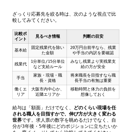
ざっくり応募先を絞る時は、次のような視点で比
較してみてください。
比較ポ
見るべき情報
判断の目安
イント
固定残業代を除い
20万円台前半なら、残業
基本給
た金額
や手当の内訳を要確認
1分単位/15分単位
みなし残業より実残業支
残業代
など支給ルール
給の方が安全
家族・現場・職
将来職長を目指すなら職
手当
長・資格
長手当の有無は重要
働くエ
大阪市内中心か、
移動時間と体力の負担を
リア
近隣エリアか
想像しておく
給与は「額面」だけでなく、
どのくらい現場を任
される職人を目指すかで、伸び方が大きく変わる
世界
です。求人票の数字を眺めるだけでなく、自
分が3年後・5年後にどのポジションに立ちたいか