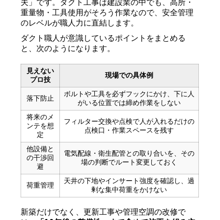
夫」です。ダクト工事は建設業の中でも、高所・
重量物・工具使用がそろう作業なので、安全管理
のレベルが職人力に直結します。
ダクト職人が意識しているポイントをまとめる
と、次のようになります。
見えない
現場での具体例
プロ技
ボルトや工具を必ずフックにかけ、下に人
落下防止
がいる位置では締め作業をしない
将来のメ
フィルター交換や点検で人が入れるだけの
ンテを想
点検口・作業スペースを残す
定
他設備と
電気配線・衛生配管との取り合いを、その
の干渉回
場の判断でルート変更しておく
避
天井の下地やインサート強度を確認し、過
荷重管理
剰な集中荷重をかけない
新築だけでなく、更新工事や管理空調の改修で