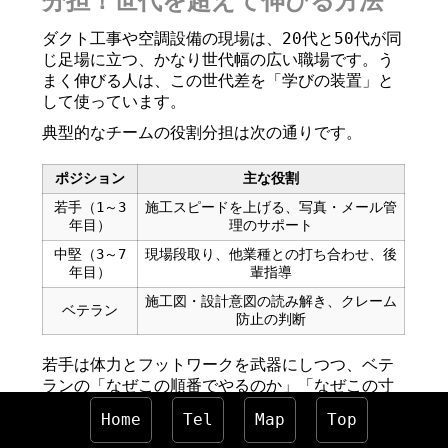
分担！世代を超えて伸びる方法
ダクト工事や空調設備の現場は、20代と50代が同
じ足場に立つ、かなり世代幅の広い職場です。う
まく伸びる人は、この世代差を「学びの装置」と
して使っています。
典型的なチームの役割分担は次の通りです。
ポジション
主な役割
若手（1～3
施工スピードを上げる、写真・メール管
年目）
理のサポート
中堅（3～7
現場段取り、他業種との打ち合わせ、後
年目）
輩指導
施工図・設計意図の読み解き、クレーム
ベテラン
防止の判断
若手は体力とフットワークを武器にしつつ、ベテ
ランの「なぜこの順番でやるのか」「なぜこの寸
法を残すのか」を盗むと、一気に設備全体の理解
Home
Tel
Map
Top
が進みます。特に、レイアウト変更や設計ミスが