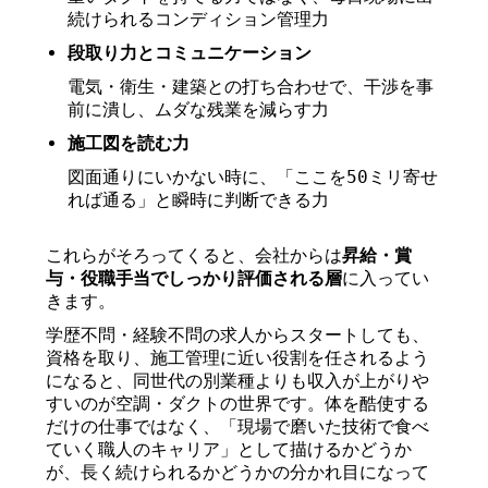
続けられるコンディション管理力
段取り力とコミュニケーション
電気・衛生・建築との打ち合わせで、干渉を事
前に潰し、ムダな残業を減らす力
施工図を読む力
図面通りにいかない時に、「ここを50ミリ寄せ
れば通る」と瞬時に判断できる力
これらがそろってくると、会社からは
昇給・賞
与・役職手当でしっかり評価される層
に入ってい
きます。
学歴不問・経験不問の求人からスタートしても、
資格を取り、施工管理に近い役割を任されるよう
になると、同世代の別業種よりも収入が上がりや
すいのが空調・ダクトの世界です。体を酷使する
だけの仕事ではなく、「現場で磨いた技術で食べ
ていく職人のキャリア」として描けるかどうか
が、長く続けられるかどうかの分かれ目になって