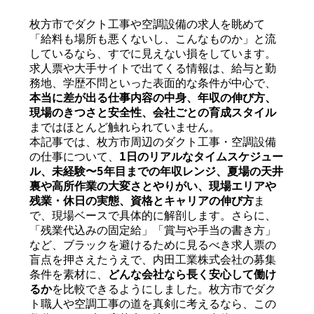
枚方市でダクト工事や空調設備の求人を眺めて
「給料も場所も悪くないし、こんなものか」と流
しているなら、すでに見えない損をしています。
求人票や大手サイトで出てくる情報は、給与と勤
務地、学歴不問といった表面的な条件が中心で、
本当に差が出る仕事内容の中身、年収の伸び方、
現場のきつさと安全性、会社ごとの育成スタイル
まではほとんど触れられていません。
本記事では、枚方市周辺のダクト工事・空調設備
の仕事について、
1日のリアルなタイムスケジュー
ル、未経験〜5年目までの年収レンジ、夏場の天井
裏や高所作業の大変さとやりがい、現場エリアや
残業・休日の実態、資格とキャリアの伸び方
ま
で、現場ベースで具体的に解剖します。さらに、
「残業代込みの固定給」「賞与や手当の書き方」
など、ブラックを避けるために見るべき求人票の
盲点を押さえたうえで、内田工業株式会社の募集
条件を素材に、
どんな会社なら長く安心して働け
るか
を比較できるようにしました。枚方市でダク
ト職人や空調工事の道を真剣に考えるなら、この