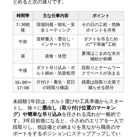
とめると次の通りです。
時間帯
主な仕事内容
ポイント
7:30前
現場到着・朝礼・安
その日の工程・危険
後
全ミーティング
ポイントを共有
資材搬入・墨出し・
ダクトを吊るため
午前
インサート打ち
の“下準備”工程
夏場はこまめな水分
昼
昼食・休憩
補給が命綱
ダクト吊り込み・ボ
段取りとチームワー
午後
ルト締め・気密処理
クでペースが決まる
片付け・養生・翌日
残業は段取り次第で
16:00〜
の段取り確認
減らせる部分
17:00
未経験1年目は、ボルト運びや工具準備からスター
トし、徐々に
墨出し（取り付け位置のマーキン
グ）や簡単な吊り込み
を任される流れが一般的で
す。3年目前後になると、小さめのエリアを一人で
段取りし、他設備との納まりを見ながら職長のサ
ポートをするポジションにステップアップしてい