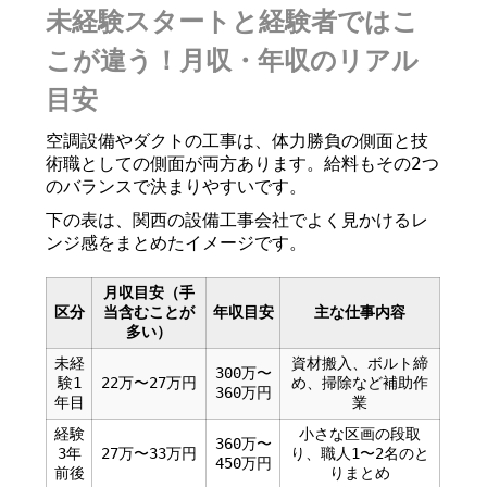
未経験スタートと経験者ではこ
こが違う！月収・年収のリアル
目安
空調設備やダクトの工事は、体力勝負の側面と技
術職としての側面が両方あります。給料もその2つ
のバランスで決まりやすいです。
下の表は、関西の設備工事会社でよく見かけるレ
ンジ感をまとめたイメージです。
月収目安（手
区分
当含むことが
年収目安
主な仕事内容
多い）
未経
資材搬入、ボルト締
300万〜
験1
22万〜27万円
め、掃除など補助作
360万円
年目
業
経験
小さな区画の段取
360万〜
3年
27万〜33万円
り、職人1〜2名のと
450万円
前後
りまとめ