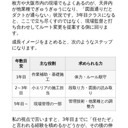
枚方や大阪市内の現場でもよくあるのが、天井内
が他業種でぎゅうぎゅうになり、「図面通りだと
ダクトが通らない」状況です。3年目クラスになる
と、ここで立ち尽くすのではなく、現場監督と打
ち合わせしてルート変更を提案する側に回りま
す。
成長イメージをまとめると、次のようなステップ
になります。
年数目
主な役割
求められる力
安
作業補助・基礎施
1年目
体力・ルール順守
工
2～3年
小エリアの施工担
段取り力・図面の読み取
目
当
り
管理技術・他業種との調
5年目～
現場管理の一部
整力
私の視点で言いますと、3年目までに「任せたぞ」
と言われる経験を積めるかどうかが、その後の伸