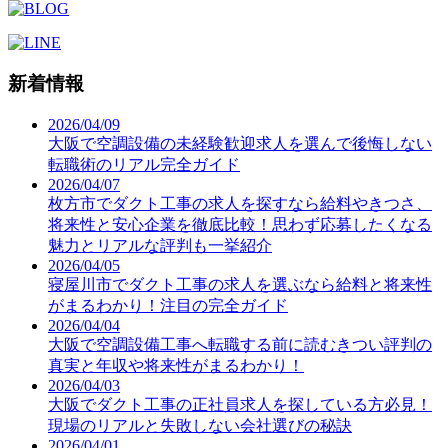
新着情報
2026/04/09
大阪で空調設備の未経験歓迎求人を選んで後悔しない
転職術のリアル完全ガイド
2026/04/07
枚方市でダクト工事の求人を探すなら給料やきつさ、
将来性と安心企業を徹底比較！思わず応募したくなる
魅力とリアルな評判も一挙紹介
2026/04/05
寝屋川市でダクト工事の求人を選ぶなら給料と将来性
がまるわかり！注目の完全ガイド
2026/04/04
大阪で空調設備工事へ転職する前に読むきつい評判の
真実と年収や将来性がまるわかり！
2026/04/03
大阪でダクト工事の正社員求人を探している方必見！
現場のリアルと失敗しない会社選びの秘訣
2026/04/01