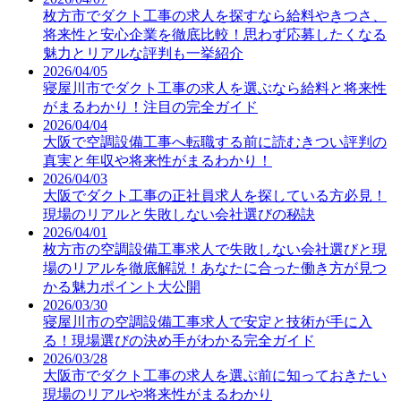
枚方市でダクト工事の求人を探すなら給料やきつさ、
将来性と安心企業を徹底比較！思わず応募したくなる
魅力とリアルな評判も一挙紹介
2026/04/05
寝屋川市でダクト工事の求人を選ぶなら給料と将来性
がまるわかり！注目の完全ガイド
2026/04/04
大阪で空調設備工事へ転職する前に読むきつい評判の
真実と年収や将来性がまるわかり！
2026/04/03
大阪でダクト工事の正社員求人を探している方必見！
現場のリアルと失敗しない会社選びの秘訣
2026/04/01
枚方市の空調設備工事求人で失敗しない会社選びと現
場のリアルを徹底解説！あなたに合った働き方が見つ
かる魅力ポイント大公開
2026/03/30
寝屋川市の空調設備工事求人で安定と技術が手に入
る！現場選びの決め手がわかる完全ガイド
2026/03/28
大阪市でダクト工事の求人を選ぶ前に知っておきたい
現場のリアルや将来性がまるわかり